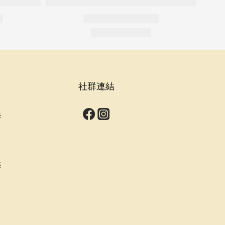
社群連結
s
群