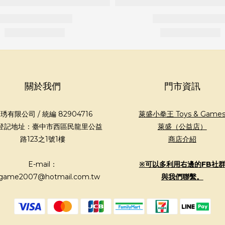
關於我們
門市資訊
琇有限公司 / 統編 82904716
萊盛小拳王 Toys & Game
登記地址：臺中市西區民龍里公益
萊盛（公益店）
路123之1號1樓
商店介紹
E-mail：
※可以多利用右邊的FB社
game2007@hotmail.com.tw
與我們聯繫。