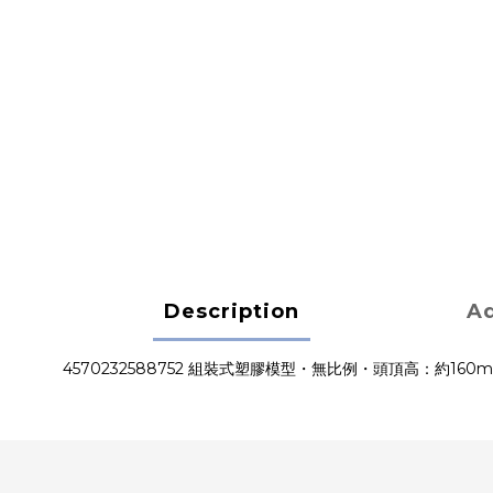
Description
Ad
4570232588752 組裝式塑膠模型・無比例・頭頂高：約160