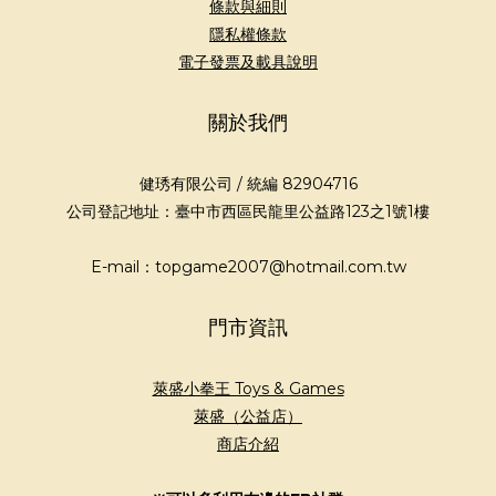
條款與細則
隱私權條款
電子發票及載具說明
關於我們
健琇有限公司 / 統編 82904716
公司登記地址：臺中市西區民龍里公益路123之1號1樓
E-mail：topgame2007@hotmail.com.tw
門市資訊
萊盛小拳王 Toys & Games
萊盛（公益店）
商店介紹