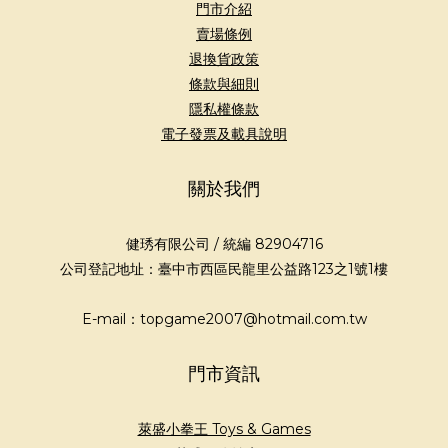
門市介紹
賣場條例
退換貨政策
條款與細則
隱私權條款
電子發票及載具說明
關於我們
健琇有限公司 / 統編 82904716
公司登記地址：臺中市西區民龍里公益路123之1號1樓
E-mail：topgame2007@hotmail.com.tw
門市資訊
萊盛小拳王 Toys & Games