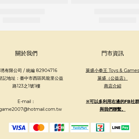
關於我們
門市資訊
琇有限公司 / 統編 82904716
萊盛小拳王 Toys & Game
登記地址：臺中市西區民龍里公益
萊盛（公益店）
路123之1號1樓
商店介紹
E-mail：
※可以多利用右邊的FB社
game2007@hotmail.com.tw
與我們聯繫。