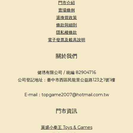
門市介紹
賣場條例
退換貨政策
條款與細則
隱私權條款
電子發票及載具說明
關於我們
健琇有限公司 / 統編 82904716
公司登記地址：臺中市西區民龍里公益路123之1號1樓
E-mail：topgame2007@hotmail.com.tw
門市資訊
萊盛小拳王 Toys & Games