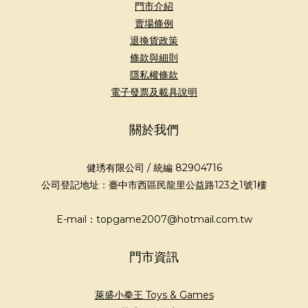
門市介紹
賣場條例
退換貨政策
條款與細則
隱私權條款
電子發票及載具說明
關於我們
健琇有限公司 / 統編 82904716
公司登記地址：臺中市西區民龍里公益路123之1號1樓
E-mail：topgame2007@hotmail.com.tw
門市資訊
萊盛小拳王 Toys & Games