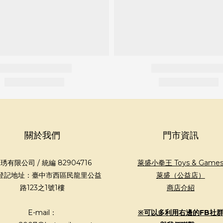
關於我們
門市資訊
琇有限公司 / 統編 82904716
萊盛小拳王 Toys & Game
登記地址：臺中市西區民龍里公益
萊盛（公益店）
路123之1號1樓
商店介紹
E-mail：
※可以多利用右邊的FB社