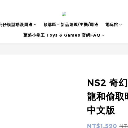
公仔模型動漫周邊
預購區－新品遊戲/主機/周邊
電玩館
萊盛小拳王 Toys & Games 官網FAQ
NS2 奇
龍和偷取
中文版
NT$1,590
NT