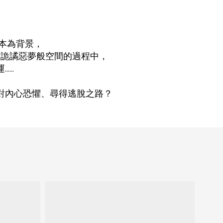
日本為背景，
為詭譎惡夢般空間的過程中，
..
對內心恐懼、尋得逃脫之路？