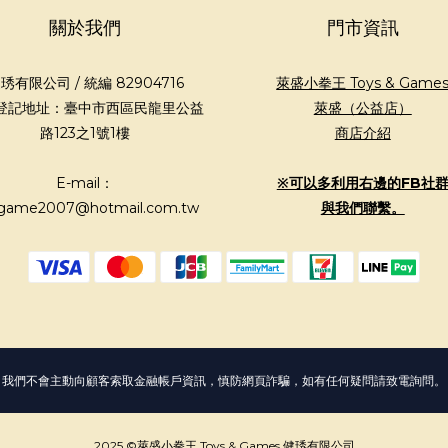
關於我們
門市資訊
琇有限公司 / 統編 82904716
萊盛小拳王 Toys & Game
登記地址：臺中市西區民龍里公益
萊盛（公益店）
路123之1號1樓
商店介紹
E-mail：
※可以多利用右邊的FB社
game2007@hotmail.com.tw
與我們聯繫。
我們不會主動向顧客索取金融帳戶資訊，慎防網頁詐騙，如有任何疑問請致電詢問。
2025 ©萊盛小拳王 Toys & Games 健琇有限公司