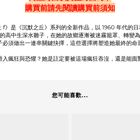
購買前請先閱讀購買前須知
 f》是《沉默之丘》系列的全新作品，以 1960 年代的
的高中生深水雛子，在她的故鄉逐漸被迷霧籠罩、轉變
子必須做出一連串關鍵抉擇，這些選擇將塑造她最終的命運....
滑入瘋狂與恐懼？她是註定要被這場瘋狂吞沒，還是能面
您可能喜歡...