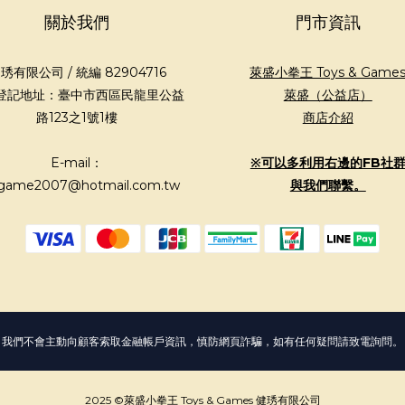
關於我們
門市資訊
琇有限公司 / 統編 82904716
萊盛小拳王 Toys & Game
登記地址：臺中市西區民龍里公益
萊盛（公益店）
路123之1號1樓
商店介紹
E-mail：
※可以多利用右邊的FB社
game2007@hotmail.com.tw
與我們聯繫。
我們不會主動向顧客索取金融帳戶資訊，慎防網頁詐騙，如有任何疑問請致電詢問。
2025 ©萊盛小拳王 Toys & Games 健琇有限公司