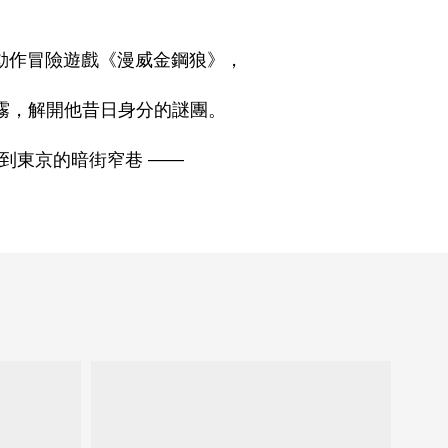
雄漫畫改編動作冒險遊戲《漫威金鋼狼》，
霧，解開他昔日身分的謎團。
到東京的暗街窄巷 ——