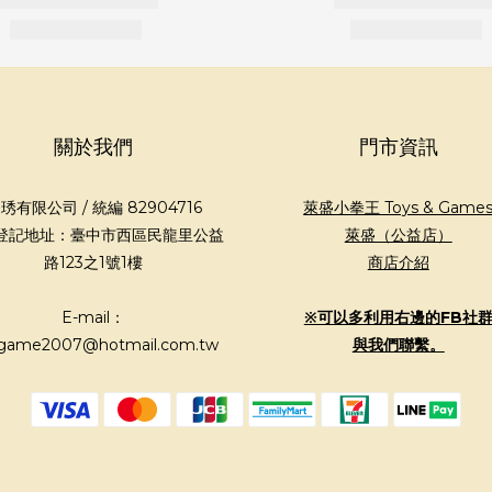
關於我們
門市資訊
琇有限公司 / 統編 82904716
萊盛小拳王 Toys & Game
登記地址：臺中市西區民龍里公益
萊盛（公益店）
路123之1號1樓
商店介紹
E-mail：
※可以多利用右邊的FB社
game2007@hotmail.com.tw
與我們聯繫。