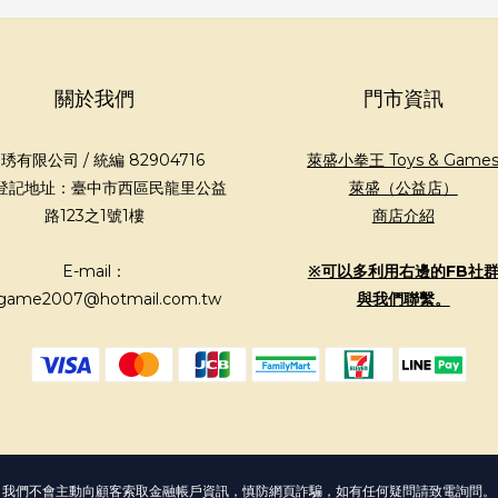
關於我們
門市資訊
琇有限公司 / 統編 82904716
萊盛小拳王 Toys & Game
登記地址：臺中市西區民龍里公益
萊盛（公益店）
路123之1號1樓
商店介紹
E-mail：
※可以多利用右邊的FB社
game2007@hotmail.com.tw
與我們聯繫。
我們不會主動向顧客索取金融帳戶資訊，慎防網頁詐騙，如有任何疑問請致電詢問。