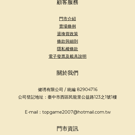
顧客服務
門市介紹
賣場條例
退換貨政策
條款與細則
隱私權條款
電子發票及載具說明
關於我們
健琇有限公司 / 統編 82904716
公司登記地址：臺中市西區民龍里公益路123之1號1樓
E-mail：topgame2007@hotmail.com.tw
門市資訊