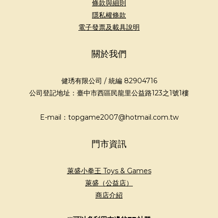
條款與細則
隱私權條款
電子發票及載具說明
關於我們
健琇有限公司 / 統編 82904716
公司登記地址：臺中市西區民龍里公益路123之1號1樓
E-mail：topgame2007@hotmail.com.tw
門市資訊
萊盛小拳王 Toys & Games
萊盛（公益店）
商店介紹