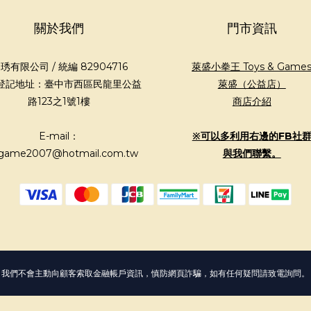
關於我們
門市資訊
琇有限公司 / 統編 82904716
萊盛小拳王 Toys & Game
登記地址：臺中市西區民龍里公益
萊盛（公益店）
路123之1號1樓
商店介紹
E-mail：
※可以多利用右邊的FB社
game2007@hotmail.com.tw
與我們聯繫。
我們不會主動向顧客索取金融帳戶資訊，慎防網頁詐騙，如有任何疑問請致電詢問。