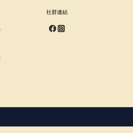
社群連結
s
群