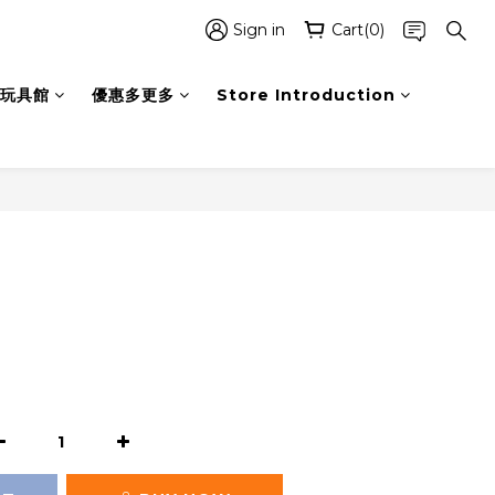
Sign in
Cart(0)
玩具館
優惠多更多
Store Introduction
BUY NOW