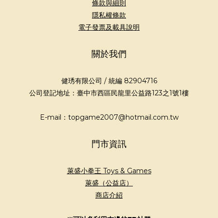
條款與細則
隱私權條款
電子發票及載具說明
關於我們
健琇有限公司 / 統編 82904716
公司登記地址：臺中市西區民龍里公益路123之1號1樓
E-mail：topgame2007@hotmail.com.tw
門市資訊
萊盛小拳王 Toys & Games
萊盛（公益店）
商店介紹