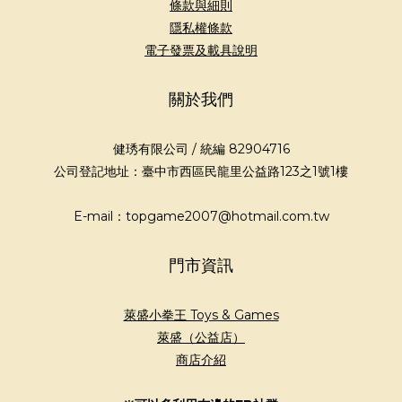
條款與細則
隱私權條款
電子發票及載具說明
關於我們
健琇有限公司 / 統編 82904716
公司登記地址：臺中市西區民龍里公益路123之1號1樓
E-mail：topgame2007@hotmail.com.tw
門市資訊
萊盛小拳王 Toys & Games
萊盛（公益店）
商店介紹