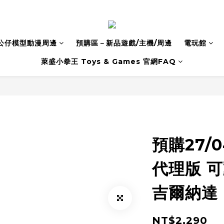
公仔模型動漫周邊
預購區－新品遊戲/主機/周邊
電玩館
萊盛小拳王 Toys & Games 官網FAQ
預購27/0
代理版 可動 
吉爾納達
NT$2,290