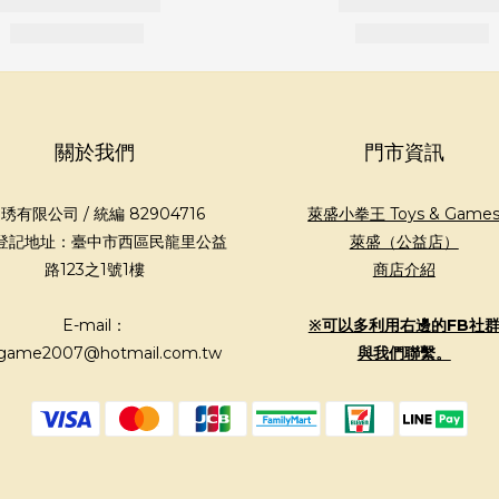
關於我們
門市資訊
琇有限公司 / 統編 82904716
萊盛小拳王 Toys & Game
登記地址：臺中市西區民龍里公益
萊盛（公益店）
路123之1號1樓
商店介紹
E-mail：
※可以多利用右邊的FB社
game2007@hotmail.com.tw
與我們聯繫。