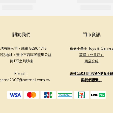
關於我們
門市資訊
琇有限公司 / 統編 82904716
萊盛小拳王 Toys & Game
登記地址：臺中市西區民龍里公益
萊盛（公益店）
路123之1號1樓
商店介紹
E-mail：
※可以多利用右邊的FB社
game2007@hotmail.com.tw
與我們聯繫。