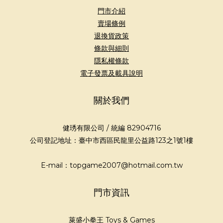
門市介紹
賣場條例
退換貨政策
條款與細則
隱私權條款
電子發票及載具說明
關於我們
健琇有限公司 / 統編 82904716
公司登記地址：臺中市西區民龍里公益路123之1號1樓
E-mail：topgame2007@hotmail.com.tw
門市資訊
萊盛小拳王 Toys & Games