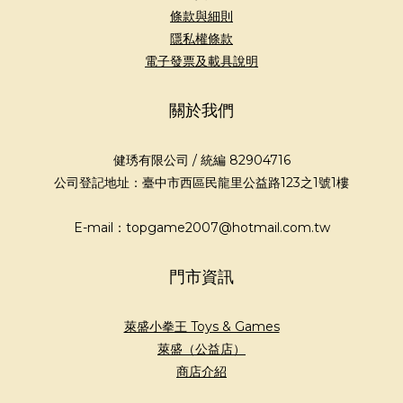
條款與細則
隱私權條款
電子發票及載具說明
關於我們
健琇有限公司 / 統編 82904716
公司登記地址：臺中市西區民龍里公益路123之1號1樓
E-mail：topgame2007@hotmail.com.tw
門市資訊
萊盛小拳王 Toys & Games
萊盛（公益店）
商店介紹