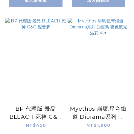
加入購物車
加入購物車
BP 代理版 景品
Myethos 崩壞:星穹鐵
BLEACH 死神 G&G
道 Diorama系列 知
涅音夢
更鳥 夜色流光溢彩
NT$450
NT$1,900
Ver