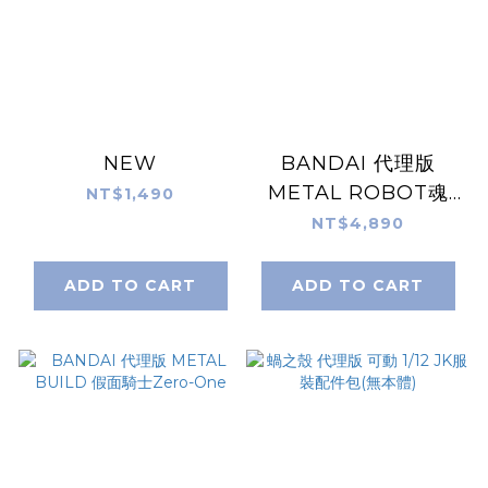
NEW
BANDAI 代理版
METAL ROBOT魂
NT$1,490
鋼彈前哨戰 Ex-S鋼彈
NT$4,890
(Re:Coordinate)
ADD TO CART
ADD TO CART