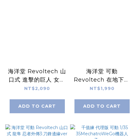
海洋堂 Revoltech 山
海洋堂 可動
口式 進擊的巨人 女巨
Revoltech 在地下城
人 亞妮 再販
尋求邂逅是否搞錯了什
NT$2,090
NT$1,990
麼 艾絲·華倫斯坦
ADD TO CART
ADD TO CART