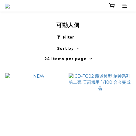
可動人偶
Filter
Sort by
24 Items per page