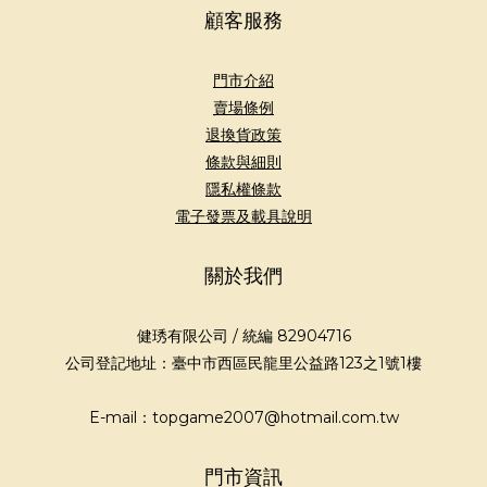
顧客服務
門市介紹
賣場條例
退換貨政策
條款與細則
隱私權條款
電子發票及載具說明
關於我們
健琇有限公司 / 統編 82904716
公司登記地址：臺中市西區民龍里公益路123之1號1樓
E-mail：topgame2007@hotmail.com.tw
門市資訊