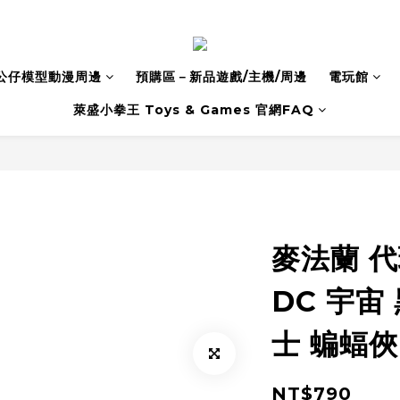
公仔模型動漫周邊
預購區－新品遊戲/主機/周邊
電玩館
萊盛小拳王 Toys & Games 官網FAQ
麥法蘭 代
DC 宇宙
士 蝙蝠俠
NT$790