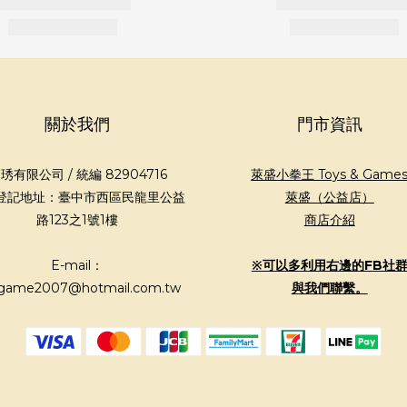
關於我們
門市資訊
琇有限公司 / 統編 82904716
萊盛小拳王 Toys & Game
登記地址：臺中市西區民龍里公益
萊盛（公益店）
路123之1號1樓
商店介紹
E-mail：
※可以多利用右邊的FB社
game2007@hotmail.com.tw
與我們聯繫。