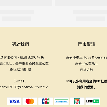
關於我們
門市資訊
琇有限公司 / 統編 82904716
萊盛小拳王 Toys & Game
登記地址：臺中市西區民龍里公益
萊盛（公益店）
路123之1號1樓
商店介紹
E-mail：
※可以多利用右邊的FB社
game2007@hotmail.com.tw
與我們聯繫。