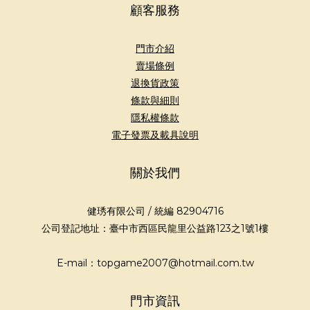
顧客服務
門市介紹
賣場條例
退換貨政策
條款與細則
隱私權條款
電子發票及載具說明
關於我們
健琇有限公司 / 統編 82904716
公司登記地址：臺中市西區民龍里公益路123之1號1樓
E-mail：topgame2007@hotmail.com.tw
門市資訊