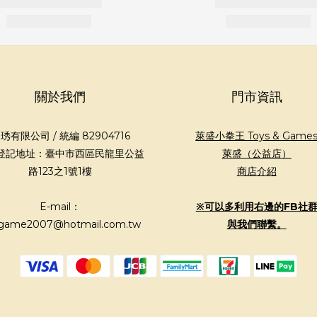
關於我們
門市資訊
琇有限公司 / 統編 82904716
萊盛小拳王 Toys & Game
登記地址：臺中市西區民龍里公益
萊盛（公益店）
路123之1號1樓
商店介紹
E-mail：
※可以多利用右邊的FB社
game2007@hotmail.com.tw
與我們聯繫。