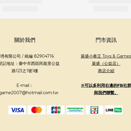
關於我們
門市資訊
琇有限公司 / 統編 82904716
萊盛小拳王 Toys & Game
登記地址：臺中市西區民龍里公益
萊盛（公益店）
路123之1號1樓
商店介紹
E-mail：
※可以多利用右邊的FB社
game2007@hotmail.com.tw
與我們聯繫。