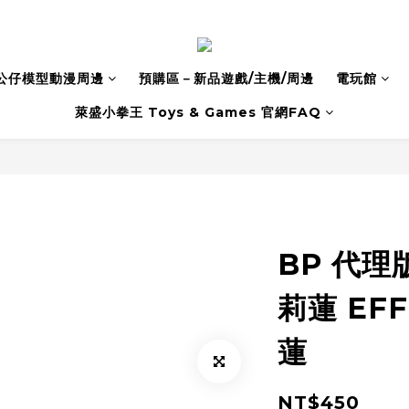
公仔模型動漫周邊
預購區－新品遊戲/主機/周邊
電玩館
萊盛小拳王 Toys & Games 官網FAQ
BP 代理
莉蓮 EF
蓮
NT$450