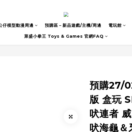
公仔模型動漫周邊
預購區－新品遊戲/主機/周邊
電玩館
萊盛小拳王 Toys & Games 官網FAQ
預購27/0
版 盒玩 
吠連者 威
吠海龜＆