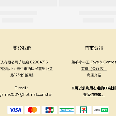
關於我們
門市資訊
琇有限公司 / 統編 82904716
萊盛小拳王 Toys & Game
登記地址：臺中市西區民龍里公益
萊盛（公益店）
路123之1號1樓
商店介紹
E-mail：
※可以多利用右邊的FB社
game2007@hotmail.com.tw
與我們聯繫。