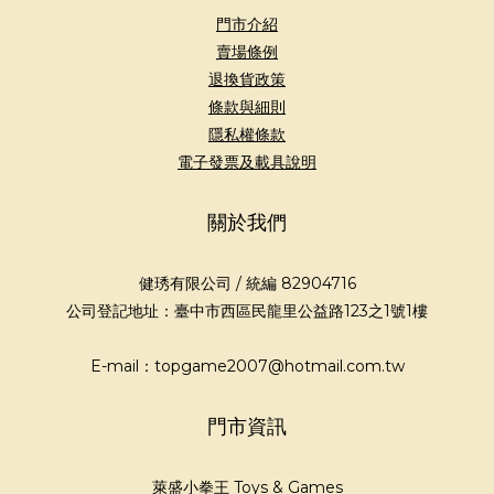
門市介紹
賣場條例
退換貨政策
條款與細則
隱私權條款
電子發票及載具說明
關於我們
健琇有限公司 / 統編 82904716
公司登記地址：臺中市西區民龍里公益路123之1號1樓
E-mail：topgame2007@hotmail.com.tw
門市資訊
萊盛小拳王 Toys & Games