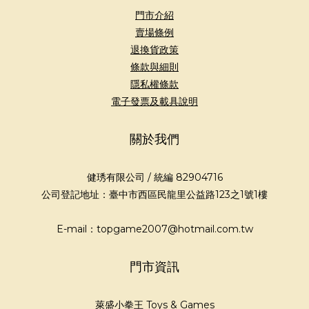
門市介紹
賣場條例
退換貨政策
條款與細則
隱私權條款
電子發票及載具說明
關於我們
健琇有限公司 / 統編 82904716
公司登記地址：臺中市西區民龍里公益路123之1號1樓
E-mail：topgame2007@hotmail.com.tw
門市資訊
萊盛小拳王 Toys & Games